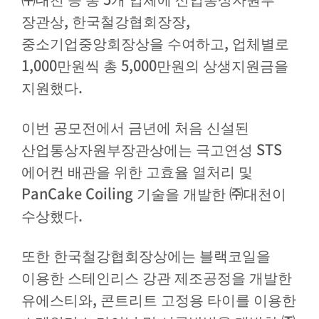
대천 등 총
개 업체에 산업통상자원부
,
,
장관상
한국철강협회장장
,
중소기업중앙회장상을 수여하고
업체별로
1,000
5,000
만원씩 총
만원의 상생지원금을
.
지원했다
이번 공모전에서 금년에 처음 신설된
STS
산업통상자원부장관상에는 극고연성
에어컨 배관을 위한 고효율 열처리 및
PanCake Coiling
㈜
기술을 개발한
대천이
.
수상했다
또한 한국철강협회장상에는 블랙코일을
이용한 스테인리스 강관 제조공정을 개발한
,
유에스티와
콘트리트 고정용 타이를 이용한