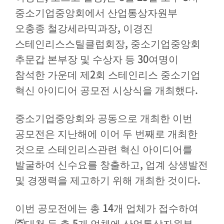
중소기업중앙회에서 산업통상자원부
,
오충종 철강세라믹과장
이경진
,
스테인리스스틸클럽회장
중소기업중앙회
30
추문갑 본부장 및 수상자 등
여명이
2
참석한 가운데 제
회 스테인리스 중소기업
.
혁신 아이디어 공모전 시상식을 개최했다
중소기업중앙회와 공동으로 개최한 이번
공모전은 지난해에 이어 두 번째로 개최한
것으로 스테인리스관련 혁신 아이디어를
,
발굴하여 신수요를 창출하고
업계 상생발전
.
및 경쟁력을 제고하기 위해 개최한 것이다
14
이번 공모전에는 총
개 업체가 접수하여
㈜
5