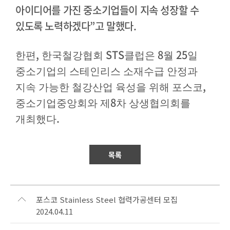
아이디어를 가진 중소기업들이 지속 성장할 수
있도록 노력하겠다
”
고 말했다
.
,
STS
8
25
한편
한국철강협회
클럽은
월
일
중소기업의 스테인리스 소재수급 안정과
,
지속 가능한 철강산업 육성을 위해 포스코
8
중소기업중앙회와 제
차 상생협의회를
.
개최했다
목록
포스코 Stainless Steel 협력가공센터 모집
2024.04.11