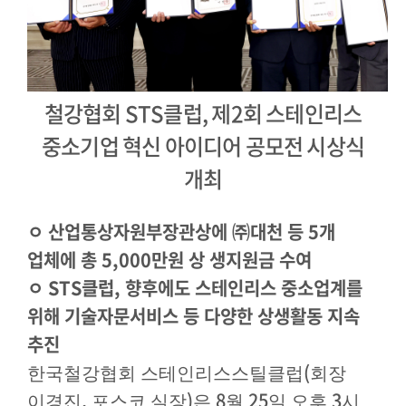
철강협회
STS
클럽
,
제
2
회 스테인리스
중소기업 혁신 아이디어 공모전 시상식
개최
ㅇ
산업통상자원부장관상에
㈜
대천 등
5
개
업체에 총
5,000
만원 상 생지원금 수여
ㅇ
STS
클럽
,
향후에도 스테인리스 중소업계를
위해 기술자문서비스 등 다양한 상생활동 지속
추진
(
한국철강협회 스테인리스스틸클럽
회장
,
)
8
25
3
이경진
포스코 실장
은
월
일 오후
시