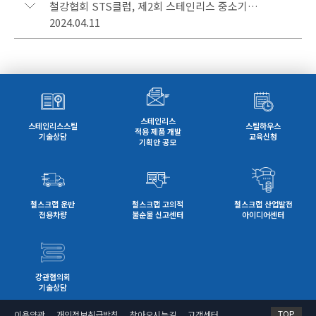
철강협회 STS클럽, 제2회 스테인리스 중소기업 혁신 아이디어 공모전 시상식 개최
2024.04.11
스테인리스
스테인리스스틸
스틸하우스
적용 제품 개발
기술상담
교육신청
기획안 공모
철스크랩 운반
철스크랩 고의적
철스크랩 산업발전
전용차량
불순물 신고센터
아이디어센터
강관협의회
기술상담
TOP
이용약관
개인정보취급방침
찾아오시는길
고객센터