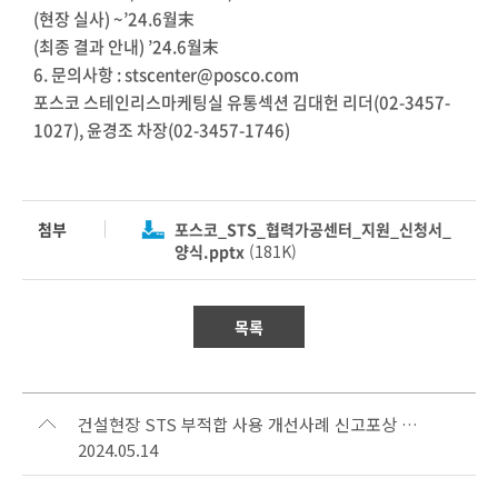
(현장 실사) ~’24.6월末
(최종 결과 안내) ’24.6월末
6. 문의사항 : stscenter@posco.com
포스코 스테인리스마케팅실 유통섹션 김대헌 리더(02-3457-
1027), 윤경조 차장(02-3457-1746)
첨부
포스코_STS_협력가공센터_지원_신청서_
양식.pptx
(181K)
목록
건설현장 STS 부적합 사용 개선사례 신고포상 실시 안내 (접수기간 연장, ~7.31일 까지)
2024.05.14