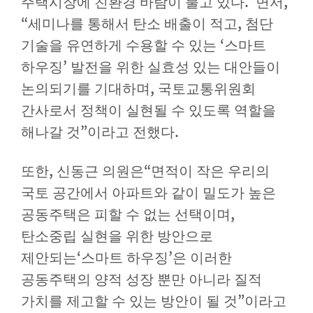
.”
,
주택시장에 친환경 바람이 불고 있다
면서
“
,
세미나를 통해서 탄소 배출이 적고
첨단
‘
기술을 유연하게 수용할 수 있는
스마트
’
하우징
발전을 위한 실효성 있는 대안들이
,
논의되기를 기대하며
국토교통위원회
간사로서 정책이 실현될 수 있도록 역할을
”
.
해나갈 것
이라고 전했다
,
“
또한
신동근 의원은
면적이 작은 우리의
국토 공간에서 아파트와 같이 밀도가 높은
,
공동주택은 피할 수 없는 선택이며
탄소중립 실현을 위한 방안으로
‘
’
제안되는
스마트 하우징
은 이러한
공동주택의 양적 성장 뿐만 아니라 질적
”
가치를 제고할 수 있는 방안이 될 것
이라고