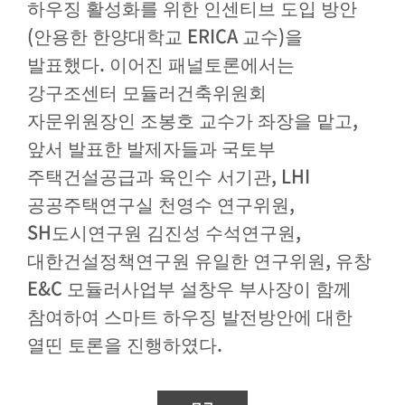
하우징 활성화를 위한 인센티브 도입 방안
(
ERICA
)
안용한 한양대학교
교수
을
.
발표했다
이어진 패널토론에서는
강구조센터 모듈러건축위원회
,
자문위원장인 조봉호 교수가 좌장을 맡고
앞서 발표한 발제자들과 국토부
, LHI
주택건설공급과 육인수 서기관
,
공공주택연구실 천영수 연구위원
SH
,
도시연구원 김진성 수석연구원
,
대한건설정책연구원 유일한 연구위원
유창
E&C
모듈러사업부 설창우 부사장이 함께
참여하여 스마트 하우징 발전방안에 대한
.
열띤 토론을 진행하였다