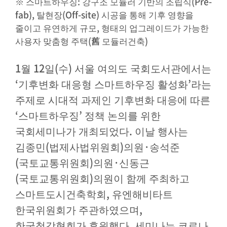
※
:
(Pre-
스마트하우징
강구조 모듈러 기반의 조립식
fab),
(Off-site)
탈현장
시공을 통해 기후 영향을
,
줄이고 유연하게 규모
형태의 업그레이드가 가능한
(
舊
)
사용자 맞춤형 주택
모듈러건축
1
12
(
)
월
일
수
서울 여의도 국회도서관에서는
‘
’
기후변화 대응형 스마트하우징 활성화
라는
주제로 시대적 과제인 기후변화 대응에 따른
‘
’
스마트하우징
정책 논의를 위한
.
국회세미나가 개최되었다
이날 행사는
(
)
·
김종민
법제사법위원회
의원
송석준
(
)
·
국토교통위원회
의원
신동근
(
)
국토교통위원회
의원이 함께 주최하고
,
스마트도시건축학회
유엔해비타트
,
한국위원회가 주관하였으며
.
한국철강협회가 후원했다
세미나는 코로나