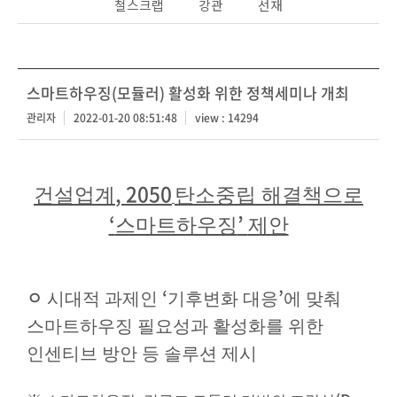
철스크랩
강관
선재
스마트하우징(모듈러) 활성화 위한 정책세미나 개최
관리자
2022-01-20 08:51:48
view : 14294
, 2050
건설업계
탄소중립 해결책으로
‘
’
스마트하우징
제안
ㅇ
‘
’
시대적 과제인
기후변화 대응
에 맞춰
스마트하우징 필요성과 활성화를 위한
인센티브 방안 등 솔루션 제시