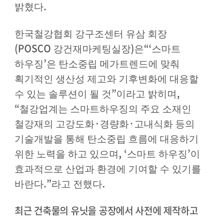
.
밝혔다
한국철강협회 강구조센터 유삼 회장
(POSCO
)
“‘
강건재마케팅실장
은
스마트
’
하우징
은 탄소중립 메가트렌드에 맞춰
획기적인 생산성 제고와 기후변화에 대응할
”
,
수 있는 솔루션이 될 것
이라고 밝히며
“
철강업계는 스마트하우징의 주요 소재인
·
·
철강재의 고강도화
경량화
고내식화 등의
기술개발을 통해 탄소중립 흐름에 대응하기
, ‘
’
위한 노력을 하고 있으며
스마트 하우징
이
효과적으로 산업과 환경에 기여할 수 있기를
.”
.
바란다
라고 전했다
최근 건축물의 유닛을 공장에서 사전에 제작하고