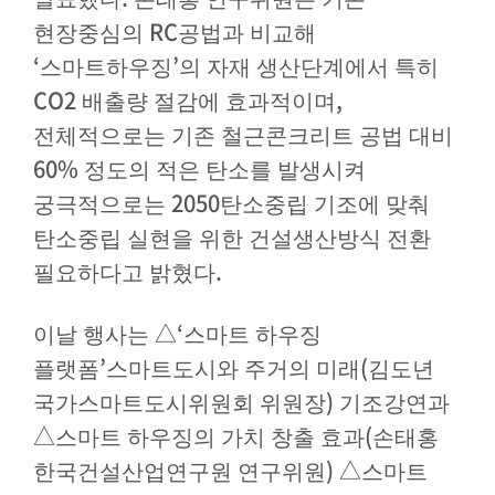
RC
현장중심의
공법과 비교해
‘
’
스마트하우징
의 자재 생산단계에서 특히
CO2
,
배출량 절감에 효과적이며
전체적으로는 기존 철근콘크리트 공법 대비
60%
정도의 적은 탄소를 발생시켜
2050
궁극적으로는
탄소중립 기조에 맞춰
탄소중립 실현을 위한 건설생산방식 전환
.
필요하다고 밝혔다
△
‘
이날 행사는
스마트 하우징
’
(
플랫폼
스마트도시와 주거의 미래
김도년
)
국가스마트도시위원회 위원장
기조강연과
△
(
스마트 하우징의 가치 창출 효과
손태홍
)
△
한국건설산업연구원 연구위원
스마트