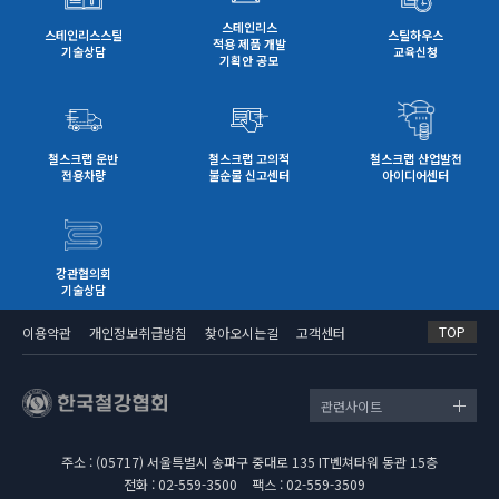
스테인리스
스테인리스스틸
스틸하우스
적용 제품 개발
기술상담
교육신청
기획안 공모
철스크랩 운반
철스크랩 고의적
철스크랩 산업발전
전용차량
불순물 신고센터
아이디어센터
강관협의회
기술상담
TOP
이용약관
개인정보취급방침
찾아오시는길
고객센터
관련사이트
주소 : (05717) 서울특별시 송파구 중대로 135 IT벤쳐타워 동관 15층
전화 : 02-559-3500
팩스 : 02-559-3509