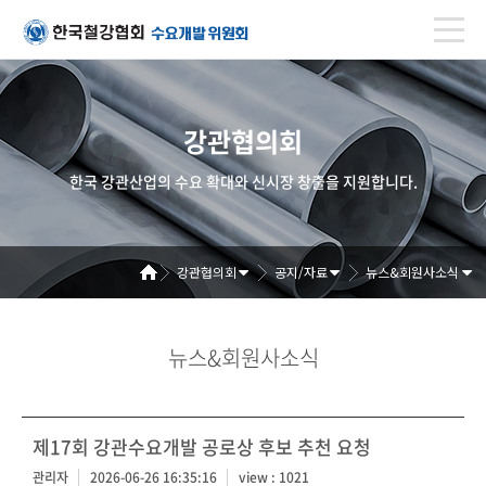
강관협의회
한국 강관산업의 수요 확대와 신시장 창출을 지원합니다.
강관협의회
공지/자료
뉴스&회원사소식
뉴스&회원사소식
제17회 강관수요개발 공로상 후보 추천 요청
관리자
2026-06-26 16:35:16
view : 1021