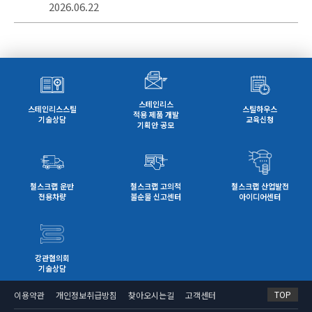
2026.06.22
스테인리스
스테인리스스틸
스틸하우스
적용 제품 개발
기술상담
교육신청
기획안 공모
철스크랩 운반
철스크랩 고의적
철스크랩 산업발전
전용차량
불순물 신고센터
아이디어센터
강관협의회
기술상담
TOP
이용약관
개인정보취급방침
찾아오시는길
고객센터