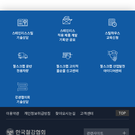
스테인리스
스테인리스스틸
스틸하우스
적용 제품 개발
기술상담
교육신청
기획안 공모
철스크랩 운반
철스크랩 고의적
철스크랩 산업발전
전용차량
불순물 신고센터
아이디어센터
강관협의회
기술상담
TOP
이용약관
개인정보취급방침
찾아오시는길
고객센터
관련사이트