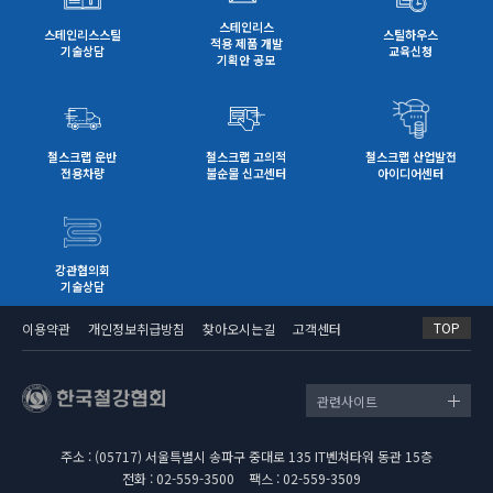
스테인리스
스테인리스스틸
스틸하우스
적용 제품 개발
기술상담
교육신청
기획안 공모
철스크랩 운반
철스크랩 고의적
철스크랩 산업발전
전용차량
불순물 신고센터
아이디어센터
강관협의회
기술상담
TOP
이용약관
개인정보취급방침
찾아오시는길
고객센터
관련사이트
주소 : (05717) 서울특별시 송파구 중대로 135 IT벤쳐타워 동관 15층
전화 : 02-559-3500
팩스 : 02-559-3509