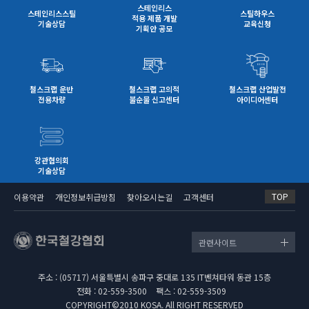
스테인리스
스테인리스스틸
스틸하우스
적용 제품 개발
기술상담
교육신청
기획안 공모
철스크랩 운반
철스크랩 고의적
철스크랩 산업발전
전용차량
불순물 신고센터
아이디어센터
강관협의회
기술상담
TOP
이용약관
개인정보취급방침
찾아오시는길
고객센터
관련사이트
주소 : (05717) 서울특별시 송파구 중대로 135 IT벤쳐타워 동관 15층
전화 : 02-559-3500
팩스 : 02-559-3509
COPYRIGHT©2010 KOSA. All RIGHT RESERVED