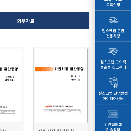
교육신청
외부자료
철스크랩 운반
전용차량
철스크랩 고의적
불순물 신고센터
철스크랩 산업발전
아이디어센터
강관협의회
기술상담