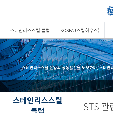
스테인리스스틸 클럽
KOSFA (스틸하우스)
제품소개
제품소개
회원사
회원사
클럽 소개
KOSFA
스테인리스스틸 산업의 공동발전을 도모하며, 스테인리
정보/자문
알림/자료
사진/영상
사진/영상
제품 기획안 상시
공모
스테인리스스틸
STS 
클럽