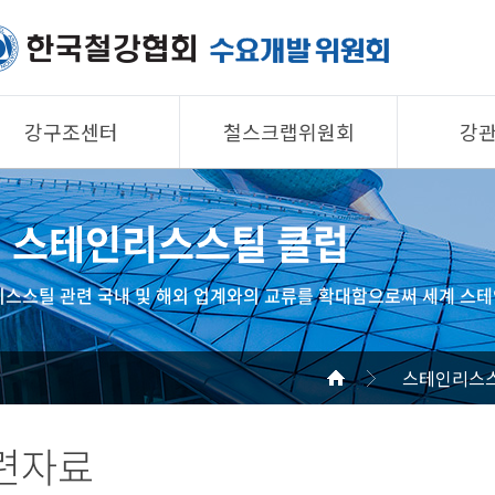
강구조센터
철스크랩위원회
강
제품소개
제품소개
제품 
스테인리스스틸 클럽
회원사
회원사
회원사
강구조센터
철스크랩위원회
협의회
스스틸 관련 국내 및 해외 업계와의 교류를 확대함으로써 세계 스테
알림/자료
알림/자료
공지/
사진/영상
사진/영상
기술자
스테인리스스
사진/
관련자료