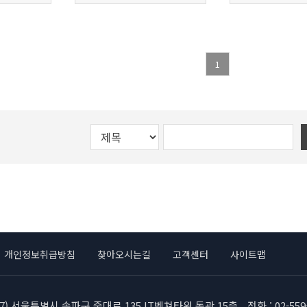
1
개인정보취급방침
찾아오시는길
고객센터
사이트맵
717) 서울특별시 송파구 중대로 135 IT벤쳐타워 동관 15층
전화 : 02-559