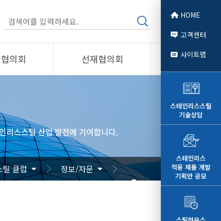
HOME
고객센터
사이트맵
관협의회
선재협의회
소개
제품소개
회원사
스테인리스스틸
기술상담
 소개
선재협의회
인리스스틸 산업 발전에 기여합니다.
자료
알림/자료
문
사진/영상
스테인리스
적용 제품 개발
틸 클럽
정보/자문
영상
기획안 공모
스틸하우스