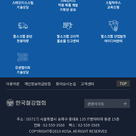
스테인리스
스테인리스스틸
스틸하우스
적용 제품 개발
기술상담
교육신청
기획안 공모
철스크랩 운반
철스크랩 고의적
철스크랩 산업발전
전용차량
불순물 신고센터
아이디어센터
강관협의회
기술상담
TOP
이용약관
개인정보취급방침
찾아오시는길
고객센터
관련사이트
주소 : (05717) 서울특별시 송파구 중대로 135 IT벤쳐타워 동관 15층
전화 : 02-559-3500
팩스 : 02-559-3509
COPYRIGHT©2010 KOSA. All RIGHT RESERVED